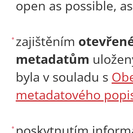
open as possible, a
zajištěním
otevřené
metadatům
uložen
byla v souladu s
Obe
metadatového popi
poskytnutím informa