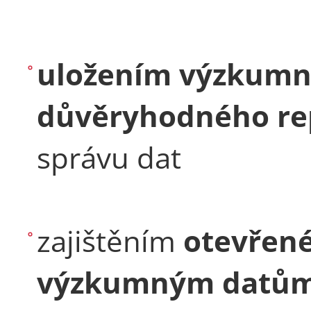
uložením výzkumn
důvěryhodného re
správu dat
zajištěním
otevřené
výzkumným datů