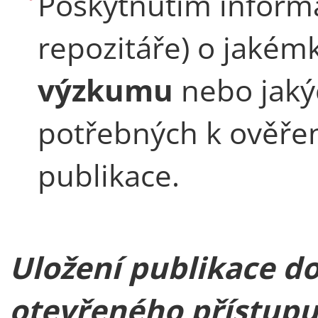
Poskytnutím informa
repozitáře) o jakém
výzkumu
nebo jaký
potřebných k ověře
publikace.
Uložení publikace do 
otevřeného přístup