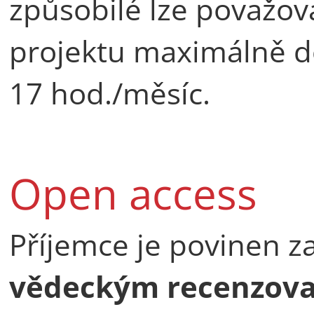
způsobilé lze považov
projektu maximálně d
17 hod./měsíc.
Open access
Příjemce je povinen za
vědeckým recenzov