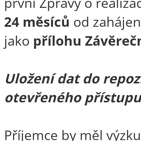
první Zprávy o realiza
24 měsíců
od zahájení
jako
přílohu Závěrečn
Uložení dat do repozi
otevřeného přístup
Příjemce by měl výzku