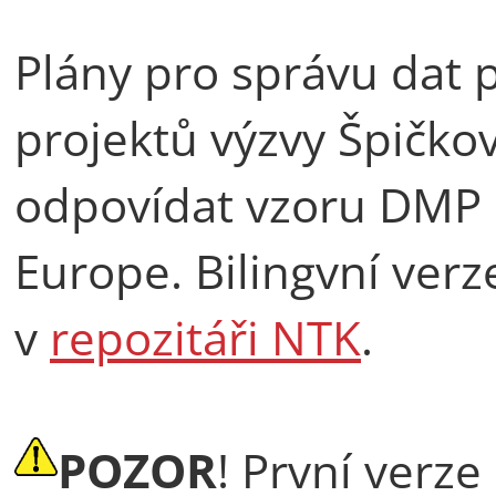
Plány pro správu dat 
projektů výzvy Špičk
odpovídat vzoru DMP 
Europe. Bilingvní verz
v
repozitáři NTK
.
POZOR
! První verz