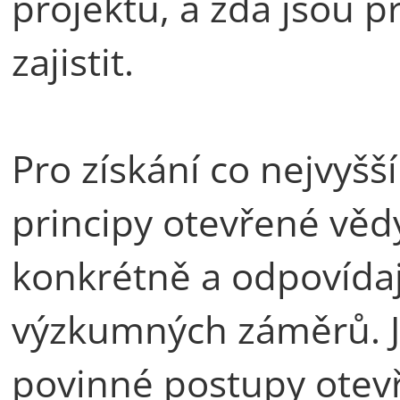
projektu, a zda jsou p
zajistit.
Pro získání co nejvyš
principy otevřené věd
konkrétně a odpovída
výzkumných záměrů. Je
povinné postupy otevř