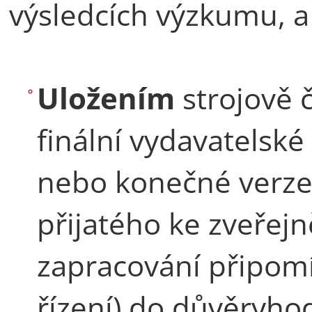
výsledcích výzkumu, a
Uložením
strojově č
finální vydavatelské
nebo konečné verze
přijatého ke zveřejně
zapracování připomí
řízení) do důvěryho