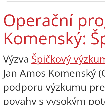
Operační pr
Komenský: Š
Výzva
Špičkový výzku
Jan Amos Komenský (O
podporu výzkumu prefe
povahy s vysokým pot