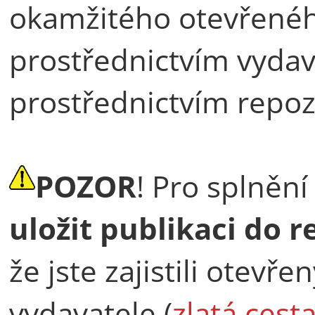
okamžitého otevřenéh
prostřednictvím vydav
prostřednictvím repozi
POZOR
! Pro splněn
uložit publikaci do r
že jste zajistili otevř
vydavatele (
zlatá cest