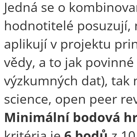
Jedná se o kombinovan
hodnotitelé posuzují, 
aplikují v projektu pr
vědy, a to jak povinné
výzkumných dat), tak 
science, open peer rev
Minimální bodová h
kritéria je
6 bodů
z 10