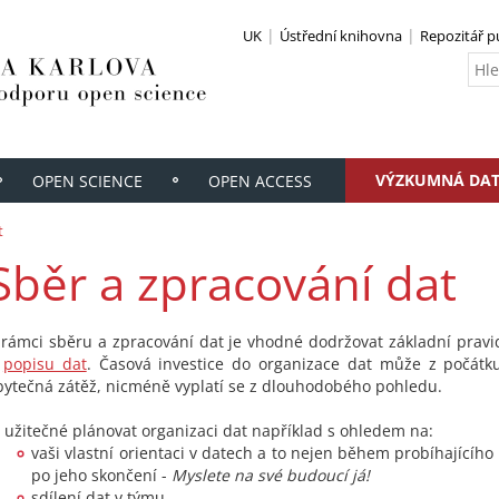
UK
Ústřední knihovna
Repozitář p
VÝZKUMNÁ DA
OPEN SCIENCE
OPEN ACCESS
t
Sběr a zpracování dat
 rámci sběru a zpracování dat je vhodné dodržovat základní prav
a
popisu dat
. Časová investice do organizace dat může z počátk
bytečná zátěž, nicméně vyplatí se z dlouhodobého pohledu.
e užitečné plánovat organizaci dat například s ohledem na:
vaši vlastní orientaci v datech a to nejen během probíhajícího
po jeho skončení -
Myslete na své budoucí já!
sdílení dat v týmu