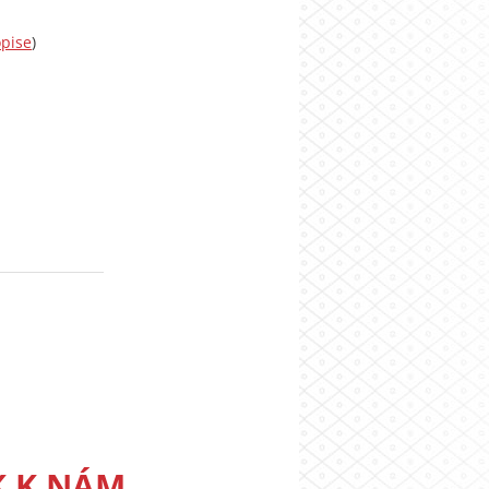
opise
)
K K NÁM