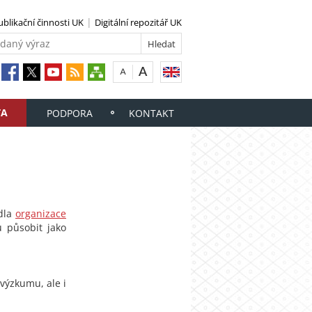
ublikační činnosti UK
Digitální repozitář UK
TA
PODPORA
KONTAKT
idla
organizace
u působit jako
 výzkumu, ale i