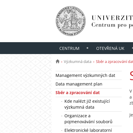
CENTRUM
OTEVŘENÁ UK
Výzkumná data
Sběr a zpracování da
Management výzkumných dat
Data management plan
V
Sběr a zpracování dat
Kde nalézt již existující
z
výzkumná data
J
Organizace a
pojmenovávání souborů
Elektronické laboratorní