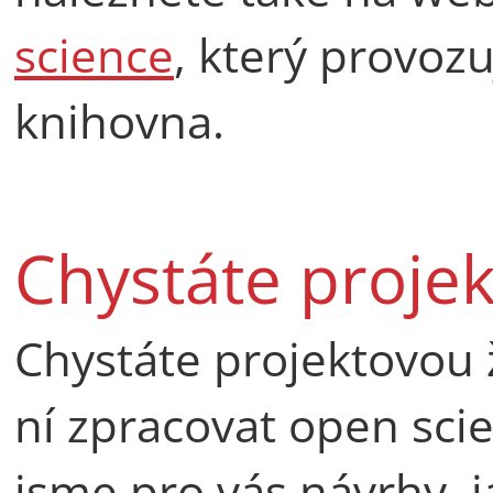
science
, který provoz
knihovna.
Chystáte proje
Chystáte projektovou žá
ní zpracovat open sci
jsme pro vás návrhy, j