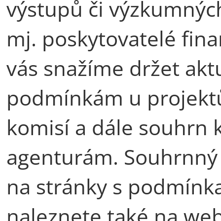
výstupů či výzkumnýc
mj. poskytovatelé fina
vás snažíme držet akt
podmínkám u projekt
komisí a dále souhrn
agenturám. Souhrnný
na stránky s podmínk
naleznete také na w