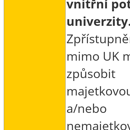
vnitřní po
univerzity
Zpřístupně
mimo UK 
způsobit
majetkovo
a/nebo
nemajetko