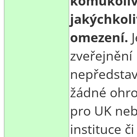
komukoliv
jakýchkoli
omezení.
J
zveřejnění
nepředstav
žádné ohro
pro UK neb
instituce č