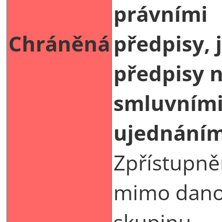
právními
Chráněná
předpisy, 
předpisy 
smluvním
ujednáním
Zpřístupně
mimo dan
skupinu