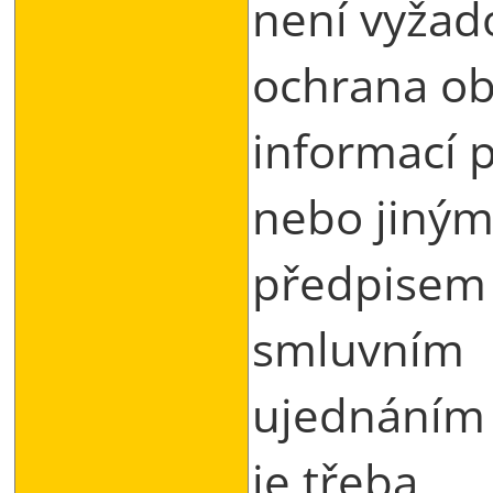
není vyžad
ochrana o
informací 
nebo jiný
předpisem
smluvním
ujednáním 
je třeba