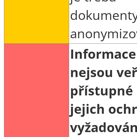
dokument
anonymizo
Informace
nejsou ve
přístupné
jejich och
vyžadová