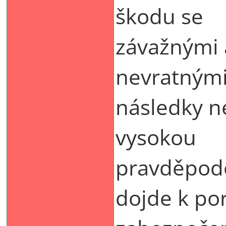
škodu se
závažnými 
nevratným
následky n
vysokou
pravděpod
dojde k po