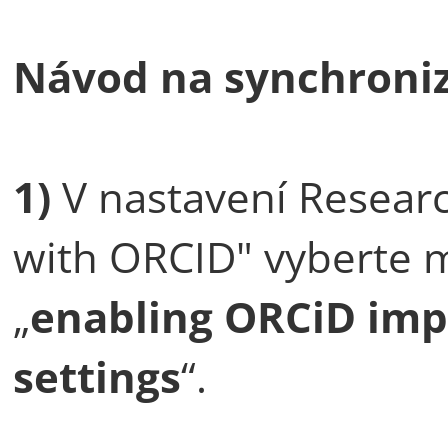
Návod na synchroniz
1)
V nastavení Research
with ORCID" vyberte 
„
enabling ORCiD impo
settings
“.