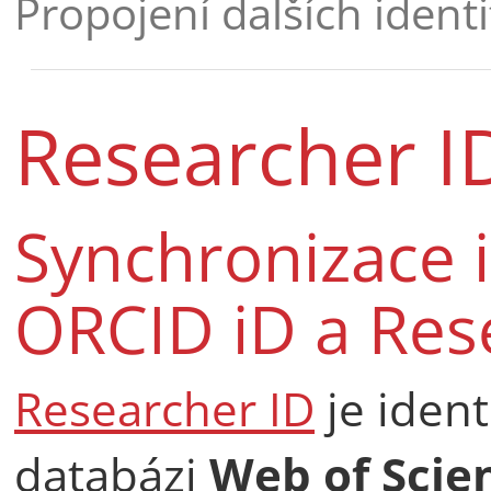
Propojení dalších identi
Researcher I
Synchronizace i
ORCID iD a Res
Researcher ID
je ident
databázi
Web of Scie