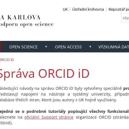
UK
Ústřední knihovna
Repozitář p
OPEN SCIENCE
OPEN ACCESS
VÝZKUMNÁ DA
ORCID iD
Správa ORCID iD
ásledující návody na správu ORCID iD byly vytvořeny speciálně
pr
ředstavují napojení na nástroje a systémy univerzity, případ
atabáze třetích stran, které jsou autory z UK hojně využívány.
ejedná se o podrobné tutoriály popisující všechny funkciona
aleznete na
oficiální Support stránce
organizace ORCID (stránka
eštině).