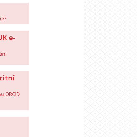
ně?
UK e-
ání
citní
ímu ORCID