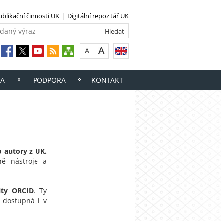
ublikační činnosti UK
Digitální repozitář UK
TA
PODPORA
KONTAKT
o autory z UK.
ně nástroje a
lity ORCID
. Ty
 dostupná i v