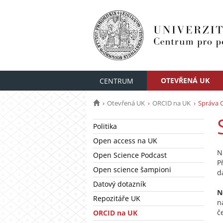
OTEVŘENÁ UK
CENTRUM
Otevřená UK
ORCID na UK
Správa 
Politika
Open access na UK
N
Open Science Podcast
P
Open science šampioni
d
Datový dotazník
N
Repozitáře UK
n
č
ORCID na UK