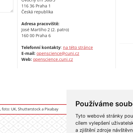
116 36 Praha 1
Česká republika
Adresa pracoviště:
José Martího 2 (2. patro)
160 00 Praha 6
Telefonní kontakty
:
na této stránce
E-mail:
openscience@cuni.cz
Web:
openscience.cuni.cz
Používáme soub
foto: UK, Shutterstock a Pixabay
Tyto webové stránky použí
cílem vylepšení uživatel
a zjištění zdroje návštěvn