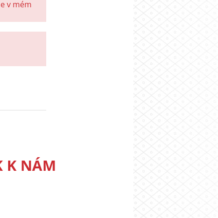
aje v mém
K K NÁM