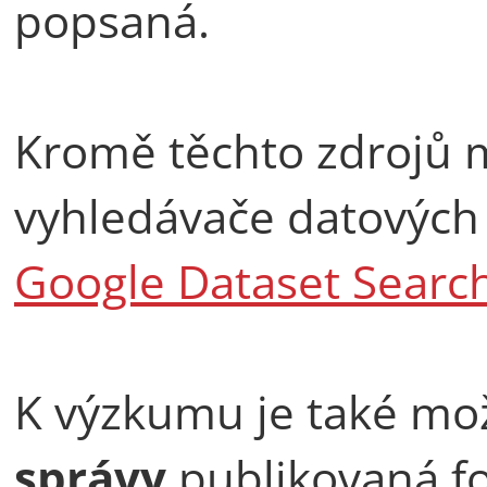
popsaná.
Kromě těchto zdrojů m
vyhledávače datových
Google Dataset Searc
K výzkumu je také mo
správy
publikovaná f