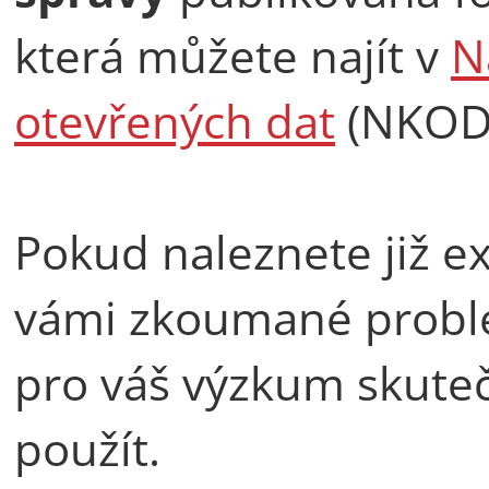
která můžete najít v
N
otevřených dat
(NKOD
Pokud naleznete již exi
vámi zkoumané problem
pro váš výzkum skute
použít.