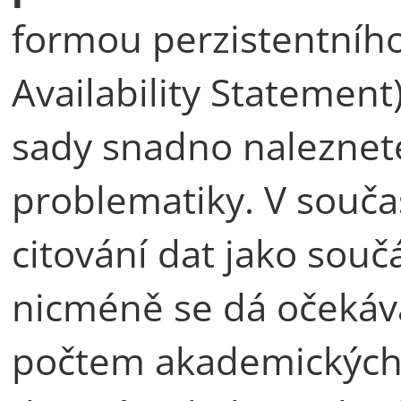
formou perzistentního
Availability Statement
sady snadno naleznet
problematiky. V souča
citování dat jako souč
nicméně se dá očekáva
počtem akademických č