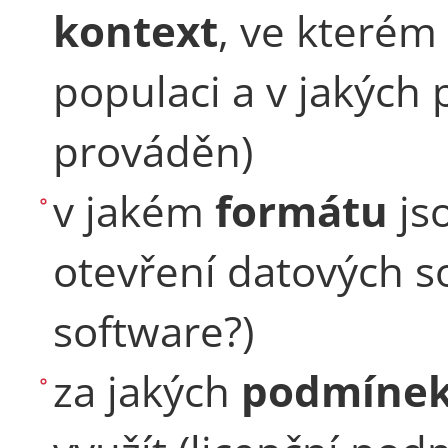
kontext
, ve kterém 
populaci a v jakých
prováděn)
v jakém
formátu
jso
otevření datových s
software?)
za jakých
podmíne