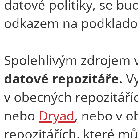
datové politiky, se bu
odkazem na podkladov
Spolehlivým zdrojem 
datové repozitáře.
Vy
v obecných repozitáří
nebo
Dryad
, nebo v 
repozitářích, které m