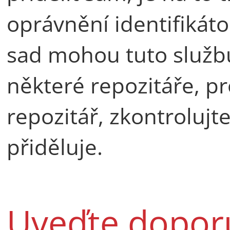
oprávnění identifikáto
sad mohou tuto služb
některé repozitáře, p
repozitář, zkontrolujte
přiděluje.
Uveďte dopor