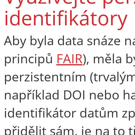
identifikátory
Aby byla data snáze na
principů
FAIR
), měla 
perzistentním (trvalým
například DOI nebo ha
identifikátor datům z
přidělit sám, je na to 