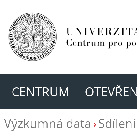
CENTRUM
OTEVŘEN
Výzkumná data
Sdílen