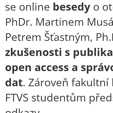
se online
besedy
o o
PhDr. Martinem Musál
Petrem Šťastným, Ph.D.
zkušenosti s publi
open access a sprá
dat
. Zároveň fakultn
FTVS studentům předst
odkazy.