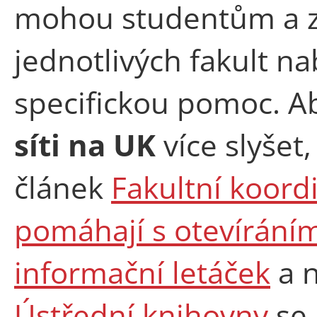
mohou studentům a
jednotlivých fakult n
specifickou pomoc. Ab
síti na UK
více slyšet,
článek
Fakultní koord
pomáhají s otevírání
informační letáček
a 
Ústřední knihovny
se 