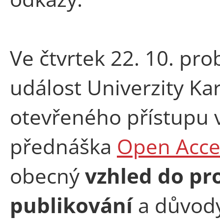
Ve čtvrtek 22. 10. pro
událost Univerzity Ka
otevřeného přístupu v
přednáška
Open Acces
obecný
vzhled do pr
publikování
a důvody