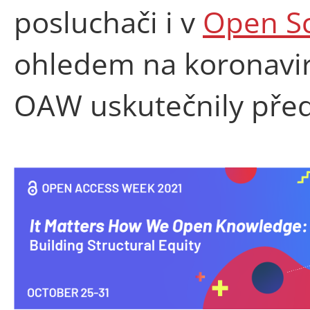
posluchači i v
Open Sc
ohledem na koronaviru
OAW uskutečnily přede