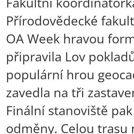
Fakultní koordinátork
Přírodovědecké fakul
OA Week hravou form
připravila Lov pokladů
populární hrou geocac
zavedla na tři zastave
Finální stanoviště pa
odměny. Celou trasu 