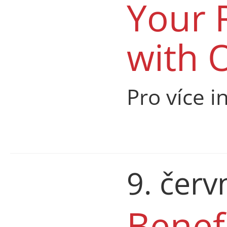
Your 
with 
Pro více i
9. čer
Benef