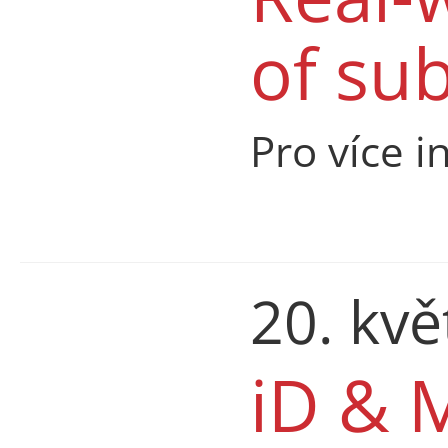
of su
Pro více i
20. kv
iD & 