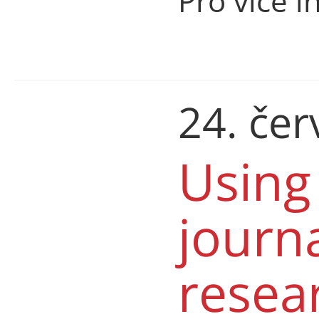
Pro více i
24. če
Using 
journa
resea