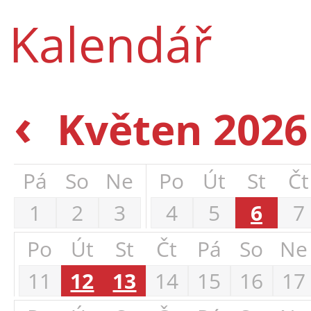
Kalendář
‹
Květen 202
Pá
So
Ne
Po
Út
St
Čt
1
2
3
4
5
6
7
Po
Út
St
Čt
Pá
So
Ne
11
12
13
14
15
16
17