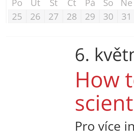
Po
Út
St
Čt
Pá
So
Ne
25
26
27
28
29
30
31
6. kvě
How t
scient
Pro více i