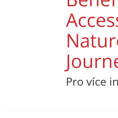
Acces
Natur
Journ
Pro více i