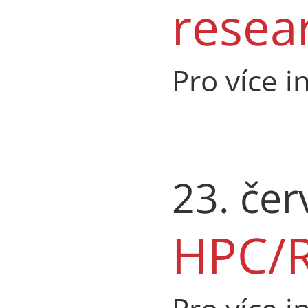
resea
Pro více i
23. če
HPC/