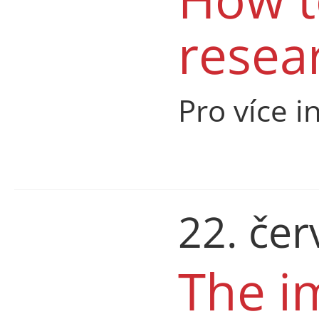
resea
Pro více i
22. če
The i