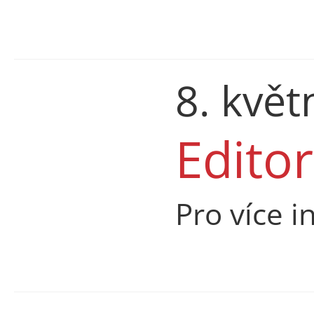
8. kvě
Edito
Pro více i