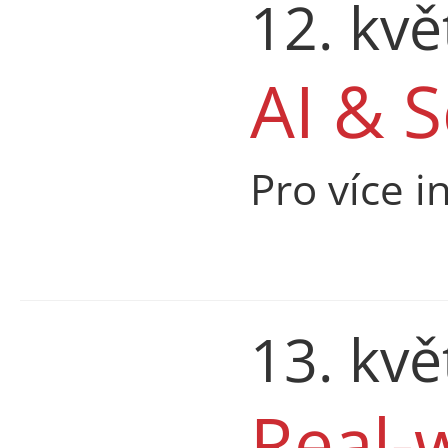
12. kv
AI & S
Pro více i
13. kv
Real-