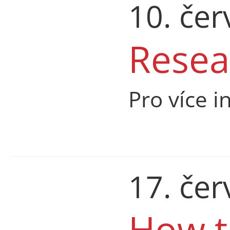
10. če
Resea
Pro více i
17. če
How t