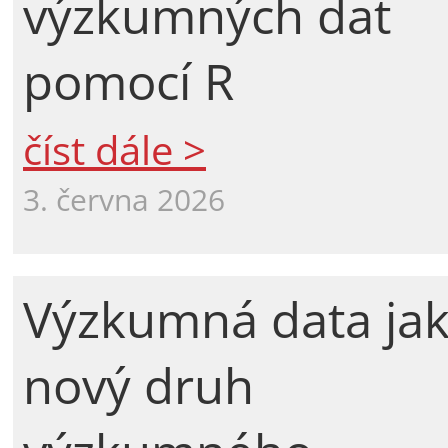
výzkumných dat
pomocí R
číst dále >
3. června 2026
Výzkumná data ja
nový druh