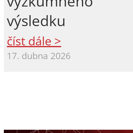
výzkumného
výsledku
číst dále >
17. dubna 2026