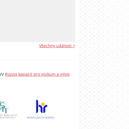
Všechny události >
VVV
Rozvoj kapacit pro výzkum a vývoj