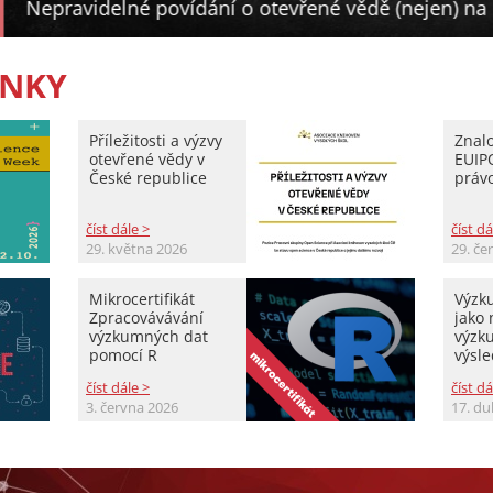
vřené vědě (nejen) na UK
ÁNKY
Příležitosti a výzvy
Znal
otevřené vědy v
EUIP
České republice
práv
číst dále >
číst dá
29. května 2026
29. če
Mikrocertifikát
Výzk
Zpracovávávání
jako
výzkumných dat
výzk
pomocí R
výsl
číst dále >
číst dá
3. června 2026
17. d