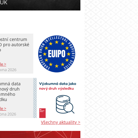
Prohlédněte si odp
ostní centrum
O pro autorské
o
le >
rvna 2026
umná data
 nový druh
umného
edku
le >
ubna 2026
Všechny aktuality >